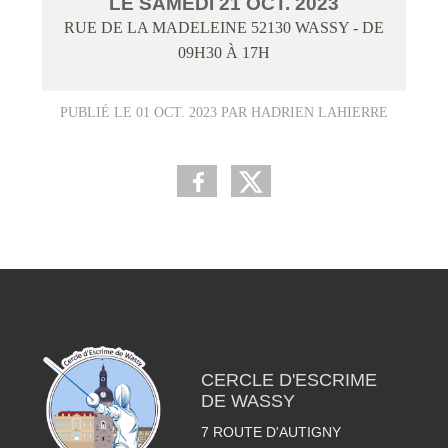
LE
SAMEDI
21
OCT.
2023
RUE DE LA MADELEINE
52130
WASSY
- DE
09H30 À 17H
PUBLIÉ LE
01 OCT. 2023
PAR HADRIEN LAHIERRE
CERCLE D'ESCRIME
DE WASSY
7 ROUTE D'AUTIGNY